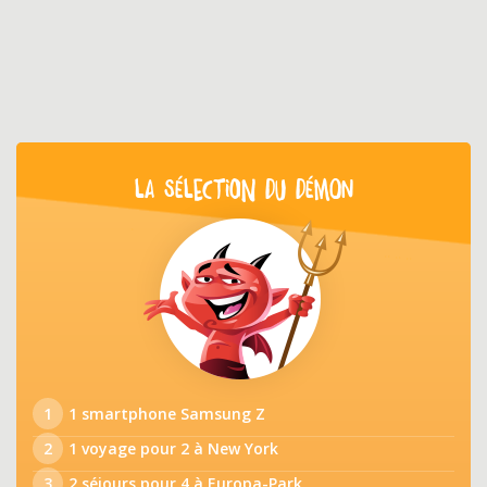
LA SÉLECTION DU DÉMON
1
1 smartphone Samsung Z
2
1 voyage pour 2 à New York
3
2 séjours pour 4 à Europa-Park