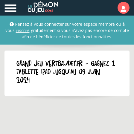
Pensez à vous
connecter
sur votre espace membre ou à
vous
inscrire
gratuitement si vous n'avez pas encore de compte
afin de bénéficier de toutes les fonctionnalités.
GRAND JEU vertbaudet.fr - Gagnez 1
tablette iPad jusqu'au 09 juin
2024