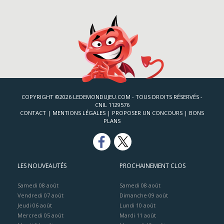
COPYRIGHT ©2026 LEDEMONDUJEU.COM - TOUS DROITS RÉSERVÉS -
CNIL 1129576
CONTACT
|
MENTIONS LÉGALES
|
PROPOSER UN CONCOURS
|
BONS
PLANS
LES NOUVEAUTÉS
PROCHAINEMENT CLOS
Samedi 08 août
Samedi 08 août
Vendredi 07 août
Dimanche 09 août
Jeudi 06 août
Lundi 10 août
Mercredi 05 août
Mardi 11 août