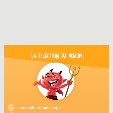
LA SÉLECTION DU DÉMON
1
1 smartphone Samsung Z