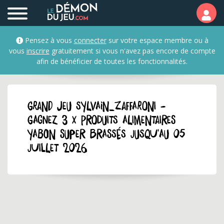
Pensez à vous
connecter
sur votre espace membre ou à
vous
inscrire
gratuitement si vous n'avez pas encore de compte
afin de bénéficier de toutes les fonctionnalités.
GRAND JEU sylvain_zaffaroni -
Gagnez 3 x produits alimentaires
Yabon Super Brassés jusqu'au 05
juillet 2026