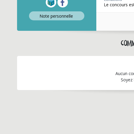
Le concours est
Note perso
nnelle
Comm
Aucun co
Soyez 