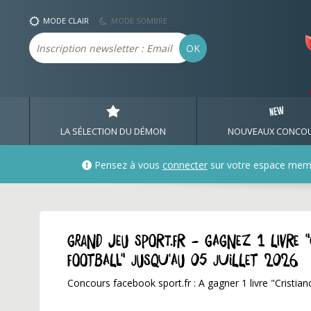
MODE CLAIR
MODE SOMBRE
Email
OK
LA SÉLECTION DU DÉMON
NOUVEAUX CONCO
Pensez à vous
connecter
sur votre espace mem
GRAND JEU sport.fr - Gagnez 1 livre
football" jusqu'au 05 juillet 2026
Concours facebook sport.fr : A gagner 1 livre "Cristi