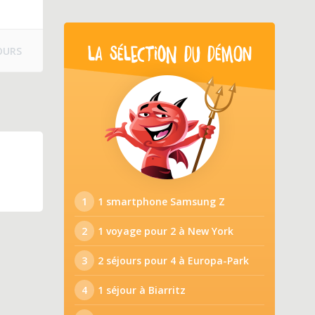
OURS
LA SÉLECTION DU DÉMON
1
1 smartphone Samsung Z
2
1 voyage pour 2 à New York
3
2 séjours pour 4 à Europa-Park
4
1 séjour à Biarritz