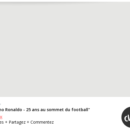
r
iano Ronaldo - 25 ans au sommet du football"
OK
tes + Partagez + Commentez