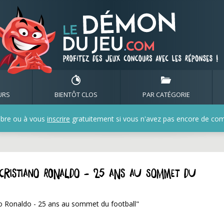
URS
BIENTÔT CLOS
PAR CATÉGORIE
bre ou à vous
inscrire
gratuitement si vous n'avez pas encore de compt
 "Cristiano Ronaldo - 25 ans au sommet du
ano Ronaldo - 25 ans au sommet du football"