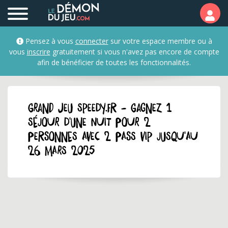
Pensez à vous
connecter
sur votre espace membre ou à
vous
inscrire
gratuitement si vous n'avez pas encore de compte
afin de bénéficier de toutes les fonctionnalités.
GRAND JEU speedy.fr - Gagnez 1
séjour d'une nuit pour 2
personnes avec 2 pass VIP jusqu'au
26 mars 2025