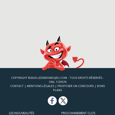
COPYRIGHT ©2026 LEDEMONDUJEU.COM - TOUS DROITS RÉSERVÉS -
CNIL 1129576
CONTACT
|
MENTIONS LÉGALES
|
PROPOSER UN CONCOURS
|
BONS
PLANS
LES NOUVEAUTÉS
PROCHAINEMENT CLOS