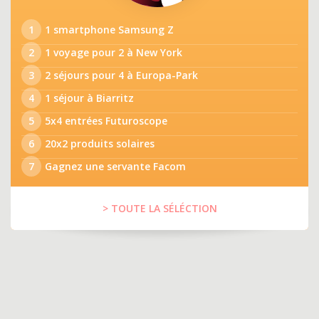
1
1 smartphone Samsung Z
2
1 voyage pour 2 à New York
3
2 séjours pour 4 à Europa-Park
4
1 séjour à Biarritz
5
5x4 entrées Futuroscope
6
20x2 produits solaires
7
Gagnez une servante Facom
> TOUTE LA SÉLÉCTION