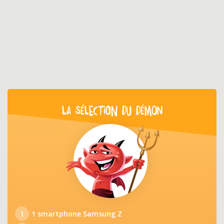
LA SÉLECTION DU DÉMON
1
1 smartphone Samsung Z