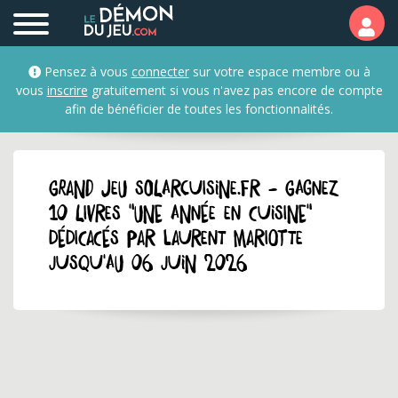
Pensez à vous
connecter
sur votre espace membre ou à
vous
inscrire
gratuitement si vous n'avez pas encore de compte
afin de bénéficier de toutes les fonctionnalités.
GRAND JEU solarcuisine.fr - Gagnez
10 livres "Une année en cuisine"
dédicacés par Laurent Mariotte
jusqu'au 06 juin 2026