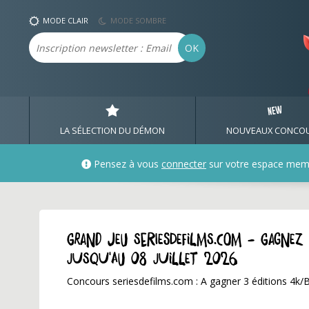
MODE CLAIR
MODE SOMBRE
Email
OK
LA SÉLECTION DU DÉMON
NOUVEAUX CONCO
Pensez à vous
connecter
sur votre espace mem
GRAND JEU seriesdefilms.com - Gagnez
jusqu'au 08 juillet 2026
Concours seriesdefilms.com : A gagner 3 éditions 4k/