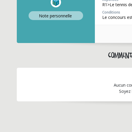
R1>Le tennis de
Conditions
Note perso
nnelle
Le concours est
Commenta
Aucun co
Soyez 