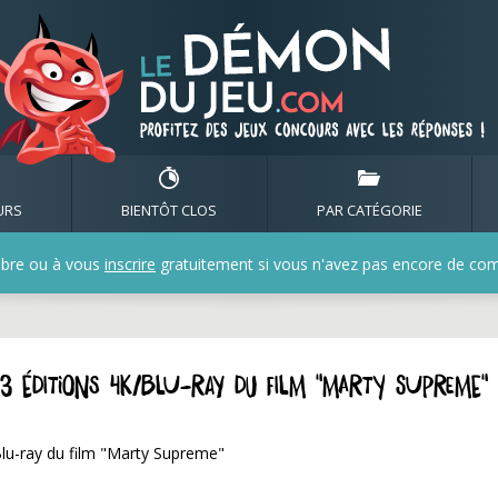
URS
BIENTÔT CLOS
PAR CATÉGORIE
bre ou à vous
inscrire
gratuitement si vous n'avez pas encore de compt
 3 éditions 4k/Blu-ray du film "Marty Supreme"
Blu-ray du film "Marty Supreme"