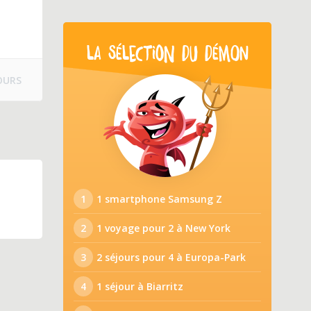
LA SÉLECTION DU DÉMON
OURS
1
1 smartphone Samsung Z
2
1 voyage pour 2 à New York
3
2 séjours pour 4 à Europa-Park
4
1 séjour à Biarritz