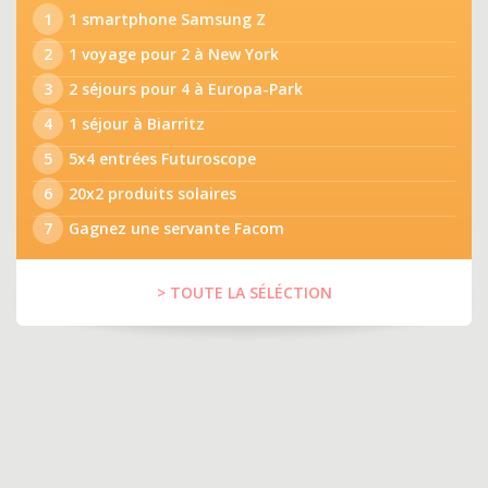
1
1 smartphone Samsung Z
2
1 voyage pour 2 à New York
3
2 séjours pour 4 à Europa-Park
4
1 séjour à Biarritz
5
5x4 entrées Futuroscope
6
20x2 produits solaires
7
Gagnez une servante Facom
> TOUTE LA SÉLÉCTION