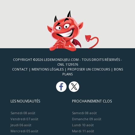
COPYRIGHT ©2026 LEDEMONDUJEU.COM - TOUS DROITS RÉSERVÉS -
CNIL 1129576
CONTACT
|
MENTIONS LÉGALES
|
PROPOSER UN CONCOURS
|
BONS
PLANS
LES NOUVEAUTÉS
PROCHAINEMENT CLOS
Samedi 08 août
Samedi 08 août
Vendredi 07 août
Dimanche 09 août
Jeudi 06 août
Lundi 10 août
Mercredi 05 août
Mardi 11 août