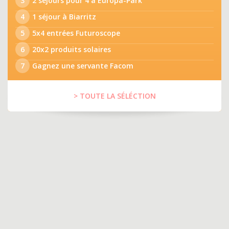
3
2 séjours pour 4 à Europa-Park
4
1 séjour à Biarritz
5
5x4 entrées Futuroscope
6
20x2 produits solaires
7
Gagnez une servante Facom
> TOUTE LA SÉLÉCTION