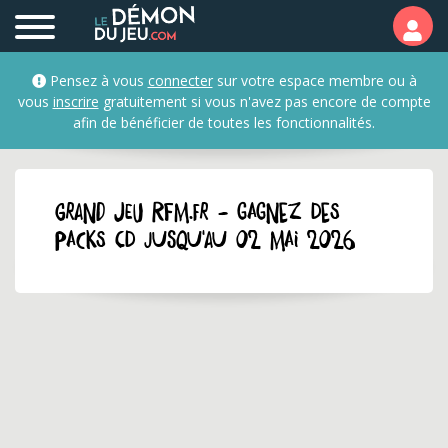
Pensez à vous
connecter
sur votre espace membre ou à
vous
inscrire
gratuitement si vous n'avez pas encore de compte
afin de bénéficier de toutes les fonctionnalités.
GRAND JEU rfm.fr - Gagnez des
packs CD jusqu'au 02 mai 2026