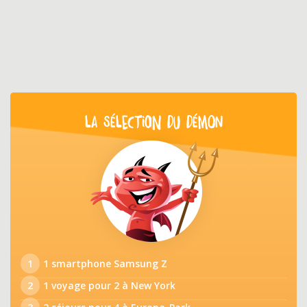
LA SÉLECTION DU DÉMON
1
1 smartphone Samsung Z
2
1 voyage pour 2 à New York