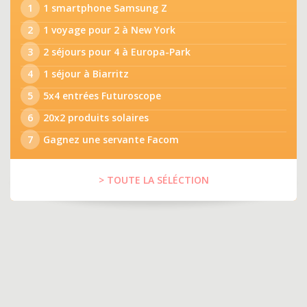
1
1 smartphone Samsung Z
2
1 voyage pour 2 à New York
3
2 séjours pour 4 à Europa-Park
4
1 séjour à Biarritz
5
5x4 entrées Futuroscope
6
20x2 produits solaires
7
Gagnez une servante Facom
> TOUTE LA SÉLÉCTION