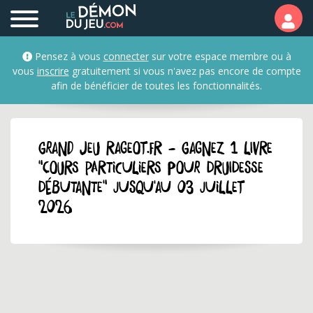
Pensez à vous
connecter
sur votre espace membre ou à
vous
inscrire
gratuitement si vous n'avez pas encore de compte
afin de bénéficier de toutes les fonctionnalités.
GRAND JEU rageot.fr - Gagnez 1 livre
"Cours particuliers pour druidesse
débutante" jusqu'au 03 juillet
2026