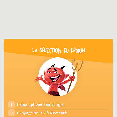
LA SÉLECTION DU DÉMON
1
1 smartphone Samsung Z
2
1 voyage pour 2 à New York