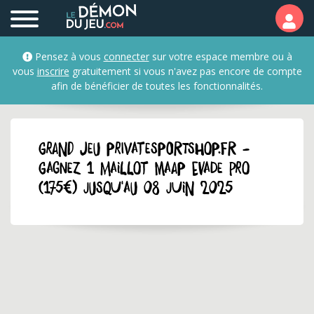
Pensez à vous
connecter
sur votre espace membre ou à
vous
inscrire
gratuitement si vous n'avez pas encore de compte
afin de bénéficier de toutes les fonctionnalités.
GRAND JEU privatesportshop.fr -
Gagnez 1 maillot Maap Evade Pro
(175€) jusqu'au 08 juin 2025