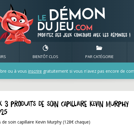
URS
BIENTÔT CLOS
PAR CATÉGORIE
bre ou à vous
inscrire
gratuitement si vous n'avez pas encore de compt
x 3 produits de soin capillaire Kevin Murphy
025
 de soin capillaire Kevin Murphy (128€ chaque)