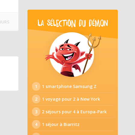
OURS
LA SÉLECTION DU DÉMON
1
1 smartphone Samsung Z
2
1 voyage pour 2 à New York
3
2 séjours pour 4 à Europa-Park
4
1 séjour à Biarritz