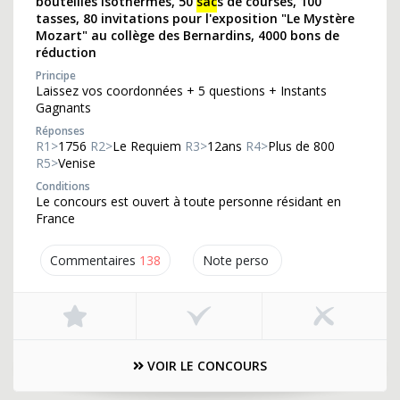
bouteilles isothermes, 50
sac
s de courses, 100
tasses, 80 invitations pour l'exposition "Le Mystère
Mozart" au collège des Bernardins, 4000 bons de
réduction
Principe
Laissez vos coordonnées + 5 questions + Instants
Gagnants
Réponses
R1>
1756
R2>
Le Requiem
R3>
12ans
R4>
Plus de 800
R5>
Venise
Conditions
Le concours est ouvert à toute personne résidant en
France
Commentaires
138
Note perso
VOIR LE CONCOURS