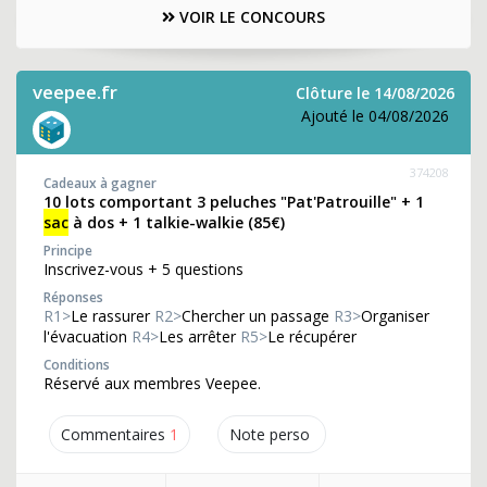
VOIR LE CONCOURS
veepee.fr
Clôture le 14/08/2026
Ajouté le 04/08/2026
374208
Cadeaux à gagner
10 lots comportant 3 peluches "Pat'Patrouille" + 1
sac
à dos + 1 talkie-walkie (85€)
Principe
Inscrivez-vous + 5 questions
Réponses
R1>
Le rassurer
R2>
Chercher un passage
R3>
Organiser
l'évacuation
R4>
Les arrêter
R5>
Le récupérer
Conditions
Réservé aux membres Veepee.
Commentaires
1
Note perso