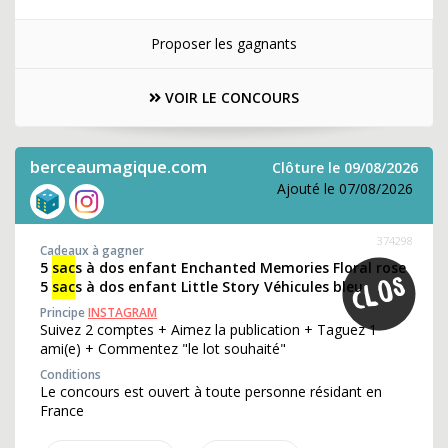
Proposer les gagnants
VOIR LE CONCOURS
berceaumagique.com
Clôture le 09/08/2026
Ajouté le 07/08/2026
374298
Cadeaux à gagner
5
sac
s à dos enfant Enchanted Memories Floral rose
5
sac
s à dos enfant Little Story Véhicules bleu
Principe
INSTAGRAM
Suivez 2 comptes + Aimez la publication + Taguez 1
ami(e) + Commentez "le lot souhaité"
Conditions
Le concours est ouvert à toute personne résidant en
France