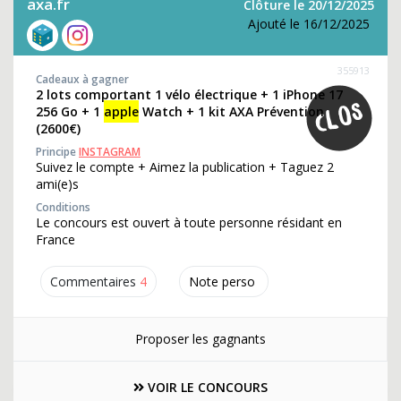
axa.fr
Clôture le 20/12/2025
Ajouté le 16/12/2025
355913
Cadeaux à gagner
2 lots comportant 1 vélo électrique + 1 iPhone 17
256 Go + 1
apple
Watch + 1 kit AXA Prévention
(2600€)
Principe
INSTAGRAM
Suivez le compte + Aimez la publication + Taguez 2
ami(e)s
Conditions
Le concours est ouvert à toute personne résidant en
France
Commentaires
4
Note perso
Proposer les gagnants
VOIR LE CONCOURS