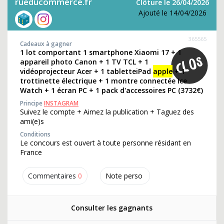
rueducommerce.fr
Clôture le 26/04/2026
Ajouté le 14/04/2026
365565
Cadeaux à gagner
1 lot comportant 1 smartphone Xiaomi 17 + 1
appareil photo Canon + 1 TV TCL + 1
vidéoprojecteur Acer + 1 tabletteiPad
apple
+ 1
trottinette électrique + 1 montre connectée Ice
Watch + 1 écran PC + 1 pack d'accessoires PC (3732€)
Principe
INSTAGRAM
Suivez le compte + Aimez la publication + Taguez des
ami(e)s
Conditions
Le concours est ouvert à toute personne résidant en
France
Commentaires
0
Note perso
Consulter les gagnants