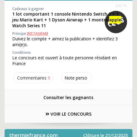
356174
Cadeaux à gagner
1 lot comportant 1 console Nintendo Switch 2 + 1
jeu Mario Kart + 1 Dyson Airwrap + 1 montre
apple
Watch Series 11
Principe
INSTAGRAM
Duivez le compte + aimez la publication + identifiez 3
ami(e)s.
Conditions
Le concours est ouvert à toute personne résidant en
France
Commentaires
9
Note perso
Consulter les gagnants
VOIR LE CONCOURS
thermiefrance.com
Clôture le 21/12/2025