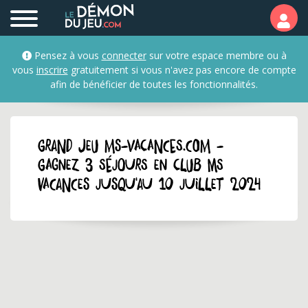
Pensez à vous
connecter
sur votre espace membre ou à
vous
inscrire
gratuitement si vous n'avez pas encore de compte
afin de bénéficier de toutes les fonctionnalités.
GRAND JEU ms-vacances.com -
Gagnez 3 séjours en Club MS
Vacances jusqu'au 10 juillet 2024