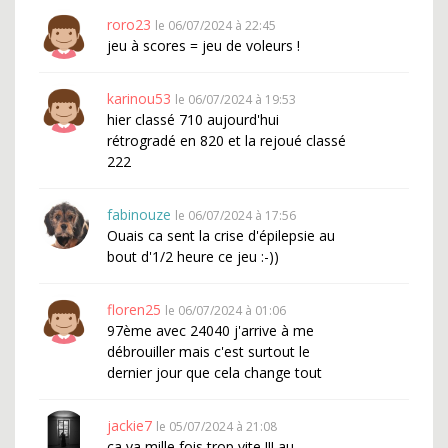
roro23
le 06/07/2024 à 22:45
jeu à scores = jeu de voleurs !
karinou53
le 06/07/2024 à 19:53
hier classé 710 aujourd'hui
rétrogradé en 820 et la rejoué classé
222
fabinouze
le 06/07/2024 à 17:56
Ouais ca sent la crise d'épilepsie au
bout d'1/2 heure ce jeu :-))
floren25
le 06/07/2024 à 01:06
97ème avec 24040 j'arrive à me
débrouiller mais c'est surtout le
dernier jour que cela change tout
jackie7
le 05/07/2024 à 21:08
ça va mille fois trop vite !!! au-