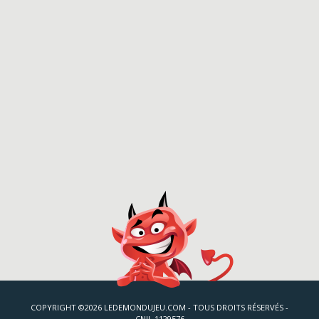
COPYRIGHT ©2026 LEDEMONDUJEU.COM - TOUS DROITS RÉSERVÉS -
CNIL 1129576