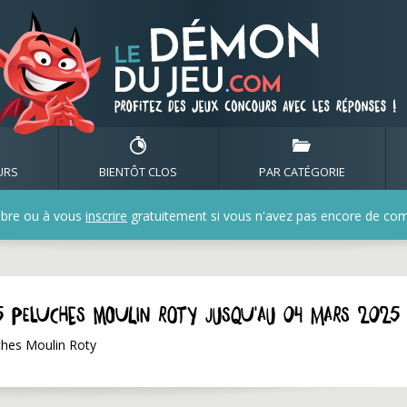
URS
BIENTÔT CLOS
PAR CATÉGORIE
bre ou à vous
inscrire
gratuitement si vous n'avez pas encore de compt
5 peluches Moulin Roty jusqu'au 04 mars 2025
ches Moulin Roty