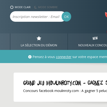
MODE CLAIR
MODE SOMBRE
Email
OK
LA SÉLECTION DU DÉMON
NOUVEAUX CONCO
Pensez à vous
connecter
sur votre espace mem
GRAND JEU moulinroty.com - Gagnez 
Concours facebook moulinroty.com : A gagner 5 pelu