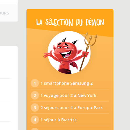
OURS
LA SÉLECTION DU DÉMON
1
1 smartphone Samsung Z
2
1 voyage pour 2 à New York
3
2 séjours pour 4 à Europa-Park
4
1 séjour à Biarritz