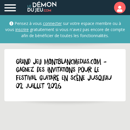
Pensez à vous
connecter
sur votre espace membre ou à
vous
inscrire
gratuitement si vous n'avez pas encore de compte
afin de bénéficier de toutes les fonctionnalités.
GRAND JEU montblancmedias.com -
Gagnez des invitations pour le
Festival Guitare en scène jusqu'au
02 juillet 2026