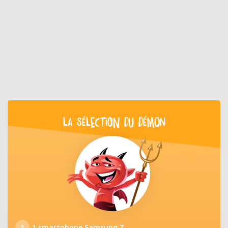
LA SÉLECTION DU DÉMON
1
1 smartphone Samsung Z