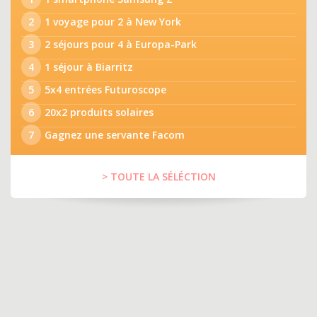
2
1 voyage pour 2 à New York
3
2 séjours pour 4 à Europa-Park
4
1 séjour à Biarritz
5
5x4 entrées Futuroscope
6
20x2 produits solaires
7
Gagnez une servante Facom
> TOUTE LA SÉLÉCTION