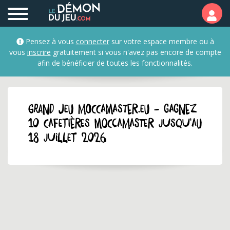
Pensez à vous
connecter
sur votre espace membre ou à
vous
inscrire
gratuitement si vous n'avez pas encore de compte
afin de bénéficier de toutes les fonctionnalités.
GRAND JEU moccamaster.eu - Gagnez
10 cafetières Moccamaster jusqu'au
18 juillet 2026