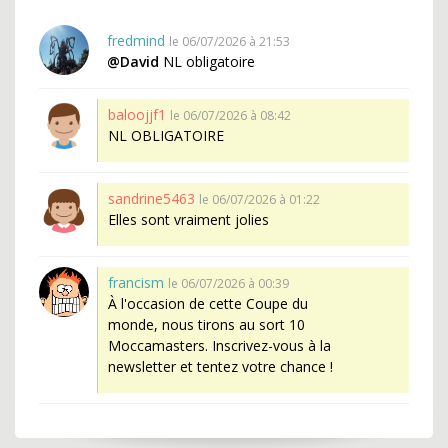
fredmind
le 06/07/2026 à 21:53
@David
NL obligatoire
baloojjf1
le 06/07/2026 à 08:42
NL OBLIGATOIRE
sandrine5463
le 06/07/2026 à 01:22
Elles sont vraiment jolies
francism
le 06/07/2026 à 00:39
À l'occasion de cette Coupe du
monde, nous tirons au sort 10
Moccamasters. Inscrivez-vous à la
newsletter et tentez votre chance !