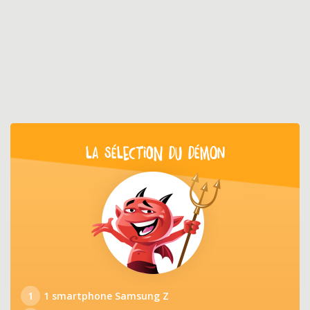
LA SÉLECTION DU DÉMON
1
1 smartphone Samsung Z