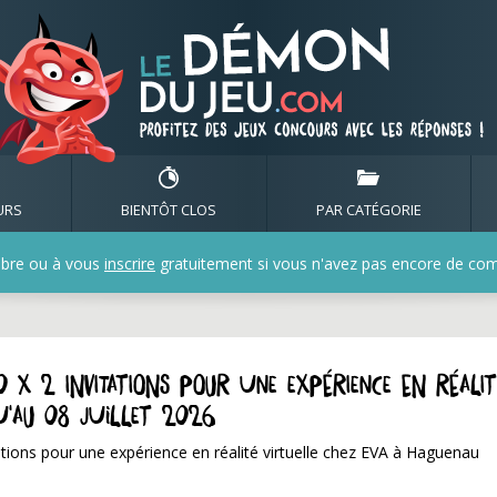
URS
BIENTÔT CLOS
PAR CATÉGORIE
bre ou à vous
inscrire
gratuitement si vous n'avez pas encore de compt
 x 2 invitations pour une expérience en réalit
u'au 08 juillet 2026
ations pour une expérience en réalité virtuelle chez EVA à Haguenau