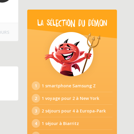
LA SÉLECTION DU DÉMON
OURS
1
1 smartphone Samsung Z
2
1 voyage pour 2 à New York
3
2 séjours pour 4 à Europa-Park
4
1 séjour à Biarritz