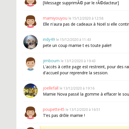
[Message supprimÃ© par le rÃ©dacteur]
mamiyouyou
le 15/12/2020 à 12:58
Elle n'aura pas de cadeaux à Noël si elle conti
indy49
le 15/12/2020 à 11:43
pete un coup mamie t es toute pale!!
jimboum
le 13/12/2020 à 19:43
L'accès à cette page est restreint, pour des r
d'accueil pour reprendre la session.
joellefall
le 13/12/2020 à 19:16
Mamie Nova passé la gomme à effacer le sou
poupette45
le 13/12/2020 à 16:51
T’es pas drôle mamie !