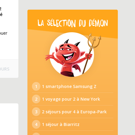
2
hé
LA SÉLECTION DU DÉMON
ouer
OURS
1
1 smartphone Samsung Z
2
1 voyage pour 2 à New York
3
2 séjours pour 4 à Europa-Park
4
1 séjour à Biarritz