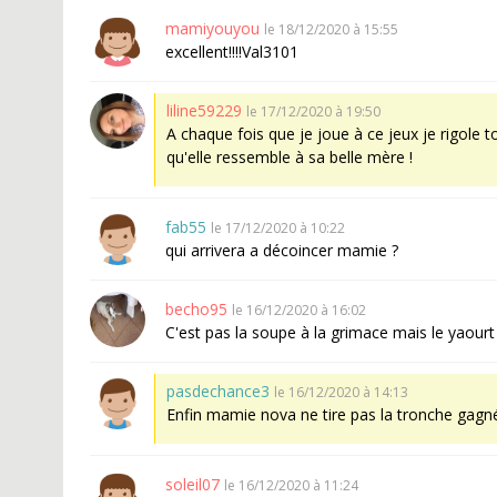
mamiyouyou
le 18/12/2020 à 15:55
excellent!!!!Val3101
liline59229
le 17/12/2020 à 19:50
A chaque fois que je joue à ce jeux je rigole to
qu'elle ressemble à sa belle mère !
fab55
le 17/12/2020 à 10:22
qui arrivera a décoincer mamie ?
becho95
le 16/12/2020 à 16:02
C'est pas la soupe à la grimace mais le yaourt
pasdechance3
le 16/12/2020 à 14:13
Enfin mamie nova ne tire pas la tronche gagné 
soleil07
le 16/12/2020 à 11:24