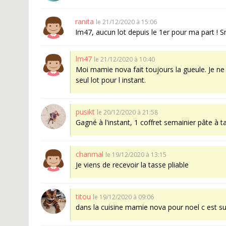
ranita
le 21/12/2020 à 15:06
Im47, aucun lot depuis le 1er pour ma part ! Sn
lm47
le 21/12/2020 à 10:40
Moi mamie nova fait toujours la gueule. Je ne g
seul lot pour l instant.
pusikt
le 20/12/2020 à 21:58
Gagné à l'instant, 1 coffret semainier pâte à ta
chanmal
le 19/12/2020 à 13:15
Je viens de recevoir la tasse pliable
titou
le 19/12/2020 à 09:06
dans la cuisine mamie nova pour noel c est su