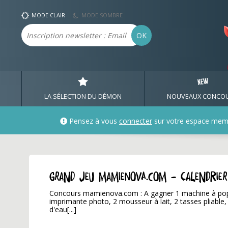
MODE CLAIR
MODE SOMBRE
Email
OK
LA SÉLECTION DU DÉMON
NOUVEAUX CONCO
Pensez à vous
connecter
sur votre espace mem
GRAND JEU mamienova.com - Calendrie
Concours mamienova.com : A gagner 1 machine à pop c
imprimante photo, 2 mousseur à lait, 2 tasses pliable, 
d'eau[...]