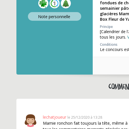
fondues de cho
semainier pât
glacières Mami
Note perso
nnelle
Box Fleur de Y
Principe
[Calendrier de 
tous les jours.
Conditions
Le concours est
Comment
lechatjoueur
le 25/12/2020 à 13:28
Mamie ronchon fait toujours la tête, même à No