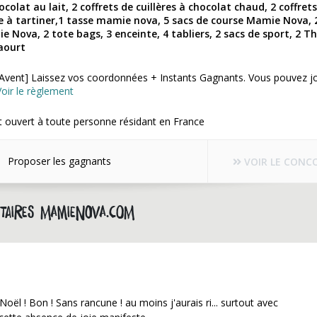
colat au lait, 2 coffrets de cuillères à chocolat chaud, 2 coffrets
e à tartiner,1 tasse mamie nova, 5 sacs de course Mamie Nova, 
e Nova, 2 tote bags, 3 enceinte, 4 tabliers, 2 sacs de sport, 2 T
aourt
l'Avent] Laissez vos coordonnées + Instants Gagnants. Vous pouvez j
Voir le règlement
 ouvert à toute personne résidant en France
Proposer les gagnants
VOIR LE CONC
aires mamienova.com
ël ! Bon ! Sans rancune ! au moins j'aurais ri... surtout avec