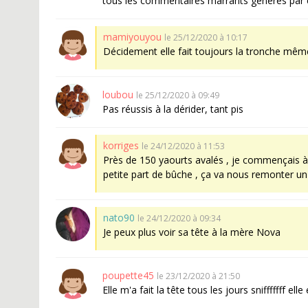
tous les commentaires marrants générés par 
mamiyouyou
le 25/12/2020 à 10:17
Décidement elle fait toujours la tronche mêm
loubou
le 25/12/2020 à 09:49
Pas réussis à la dérider, tant pis
korriges
le 24/12/2020 à 11:53
Près de 150 yaourts avalés , je commençais à fa
petite part de bûche , ça va nous remonter un
nato90
le 24/12/2020 à 09:34
Je peux plus voir sa tête à la mère Nova
poupette45
le 23/12/2020 à 21:50
Elle m'a fait la tête tous les jours snifffffff el