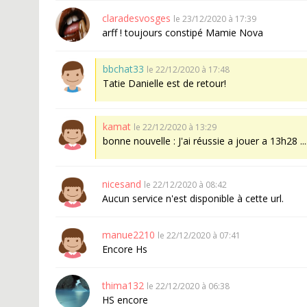
claradesvosges
le 23/12/2020 à 17:39
arff ! toujours constipé Mamie Nova
bbchat33
le 22/12/2020 à 17:48
Tatie Danielle est de retour!
kamat
le 22/12/2020 à 13:29
bonne nouvelle : J'ai réussie a jouer a 13h28 ...
nicesand
le 22/12/2020 à 08:42
Aucun service n'est disponible à cette url.
manue2210
le 22/12/2020 à 07:41
Encore Hs
thima132
le 22/12/2020 à 06:38
HS encore