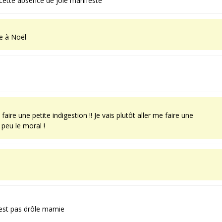
cette absence de joie manifeste
e à Noël
ire une petite indigestion !! Je vais plutôt aller me faire une
 peu le moral !
le est pas drôle mamie