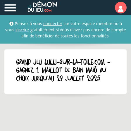
Pensez à vous
connecter
sur votre espace membre ou à
vous
inscrire
gratuitement si vous n'avez pas encore de compte
afin de bénéficier de toutes les fonctionnalités.
GRAND JEU lulli-sur-la-toile.com -
Gagnez 1 maillot de bain Maiô au
choix jusqu'au 29 juillet 2025