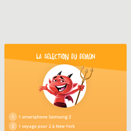
LA SÉLECTION DU DÉMON
1
1 smartphone Samsung Z
2
1 voyage pour 2 à New York