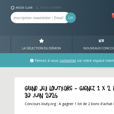
MODE CLAIR
MODE SOMBRE
Email
OK
LA SÉLECTION DU DÉMON
NOUVEAUX CONCO
Pensez à vous
connecter
sur votre espace mem
GRAND JEU louty.org - Gagnez 1 x 2 
30 juin 2026
Concours louty.org : A gagner 1 lot de 2 bons d'acha