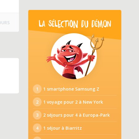
OURS
LA SÉLECTION DU DÉMON
1
1 smartphone Samsung Z
2
1 voyage pour 2 à New York
3
2 séjours pour 4 à Europa-Park
4
1 séjour à Biarritz