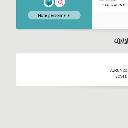
Le concours est
Note perso
nnelle
Comm
Aucun co
Soyez 