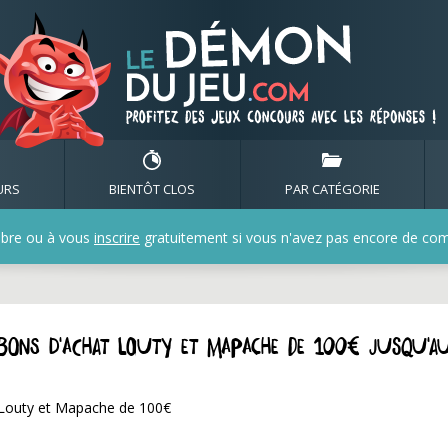
URS
BIENTÔT CLOS
PAR CATÉGORIE
bre ou à vous
inscrire
gratuitement si vous n'avez pas encore de compt
bons d'achat Louty et Mapache de 100€ jusqu'a
t Louty et Mapache de 100€