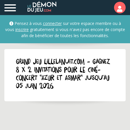
Pensez à vous
connecter
sur votre espace membre ou à
vous
inscrire
gratuitement si vous n'avez pas encore de compte
afin de bénéficier de toutes les fonctionnalités.
GRAND JEU lillelanuit.com - Gagnez
8 x 2 invitations pour le ciné-
concert "Azur et Asmar" jusqu'au
05 juin 2026