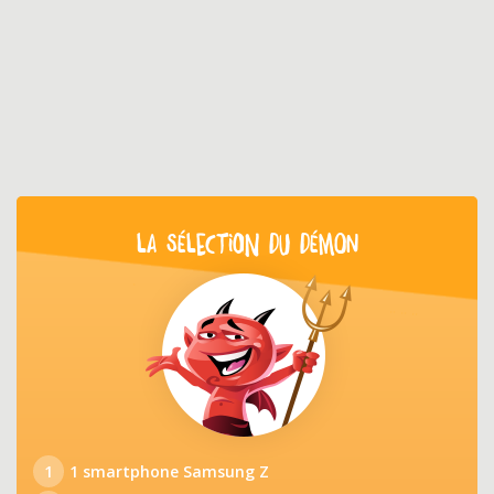
LA SÉLECTION DU DÉMON
1
1 smartphone Samsung Z