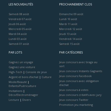
LES NOUVEAUTÉS
PROCHAINEMENT CLOS
Samedi 08 août
Dimanche 09 août
Vendredi 07 août
Lundi 10 août
Jeudi 06 août
Mardi 11 août
Mercredi 05 août
Mercredi 12 août
Mardi 04 août
Jeudi 13 août
Lundi 03 août
Vendredi 14 août
Samedi 01 août
Samedi 15 août
PAR LOTS
PAR CATÉGORIES
Gagnez un voyage
Jeux concours avec tirage au
sort
Gagnez une voiture
Jeux concours Instants Gagnants
High-Tech
|
Console de jeux
Jeux concours Facebook
Argent et bons d’achat
|
Culture
Jeux concours avec obligation
Mode/Beauté
|
d'achat
Enfants/Puériculture
Jeux concours à votes
Invitations
|
Déco/Electroménager
Jeux concours créatifs avec jury
Lecture
|
Divers
Jeux concours Twitter
Promotion jeu marketing