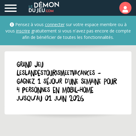
Pensez à vous
connecter
sur votre espace membre ou à
vous
inscrire
gratuitement si vous n'avez pas encore de compte
afin de bénéficier de toutes les fonctionnalités.
GRAND JEU
leslandestourismeetvacances -
Gagnez 1 séjour d'une semaine pour
4 personnes en mobil-home
jusqu'au 01 juin 2026