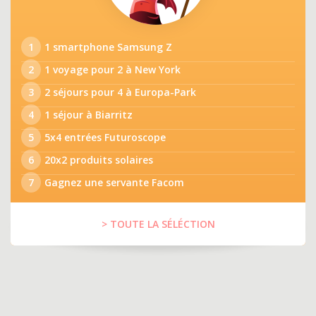
1
1 smartphone Samsung Z
2
1 voyage pour 2 à New York
3
2 séjours pour 4 à Europa-Park
4
1 séjour à Biarritz
5
5x4 entrées Futuroscope
6
20x2 produits solaires
7
Gagnez une servante Facom
> TOUTE LA SÉLÉCTION