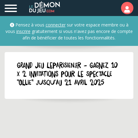
Pensez à vous
connecter
sur votre espace membre ou à
vous
inscrire
gratuitement si vous n'avez pas encore de compte
afin de bénéficier de toutes les fonctionnalités.
GRAND JEU leparisien.fr - Gagnez 10
x 2 invitations pour le spectacle
"Ollie" jusqu'au 21 avril 2025