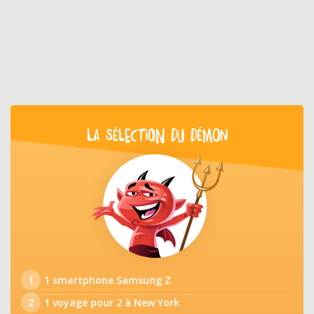
LA SÉLECTION DU DÉMON
1
1 smartphone Samsung Z
2
1 voyage pour 2 à New York