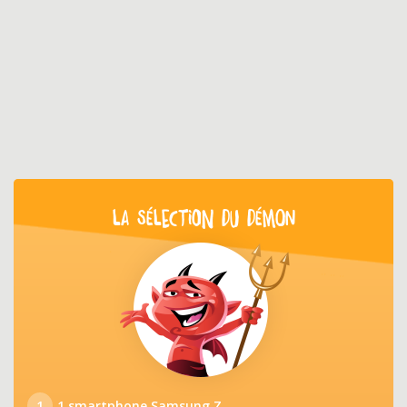
LA SÉLECTION DU DÉMON
1
1 smartphone Samsung Z