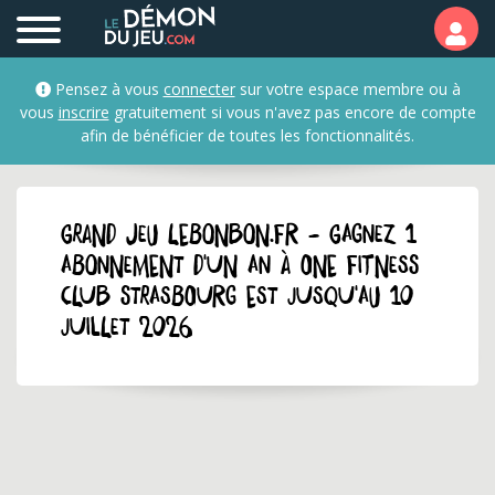
Pensez à vous
connecter
sur votre espace membre ou à
vous
inscrire
gratuitement si vous n'avez pas encore de compte
afin de bénéficier de toutes les fonctionnalités.
GRAND JEU lebonbon.fr - Gagnez 1
abonnement d'un an à One Fitness
Club Strasbourg Est jusqu'au 10
juillet 2026