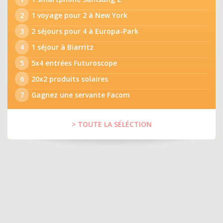
2
1 voyage pour 2 à New York
3
2 séjours pour 4 à Europa-Park
4
1 séjour à Biarritz
5
5x4 entrées Futuroscope
6
20x2 produits solaires
7
Gagnez une servante Facom
> TOUTE LA SÉLÉCTION