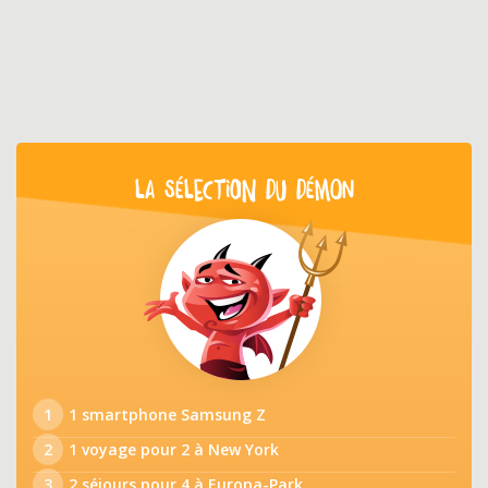
LA SÉLECTION DU DÉMON
1
1 smartphone Samsung Z
2
1 voyage pour 2 à New York
3
2 séjours pour 4 à Europa-Park