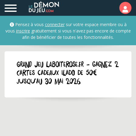
Pensez à vous
connecter
sur votre espace membre ou à
vous
inscrire
gratuitement si vous n'avez pas encore de compte
afin de bénéficier de toutes les fonctionnalités.
GRAND JEU laboiterose.fr - Gagnez 2
cartes cadeaux Ilado de 50€
jusqu'au 30 mai 2026