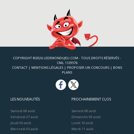
COPYRIGHT ©2026 LEDEMONDUJEU.COM - TOUS DROITS RÉSERVÉS -
CNIL 1129576
CONTACT
|
MENTIONS LÉGALES
|
PROPOSER UN CONCOURS
|
BONS
PLANS
LES NOUVEAUTÉS
PROCHAINEMENT CLOS
Samedi 08 août
Samedi 08 août
Vendredi 07 août
Dimanche 09 août
Jeudi 06 août
Lundi 10 août
Mercredi 05 août
Mardi 11 août