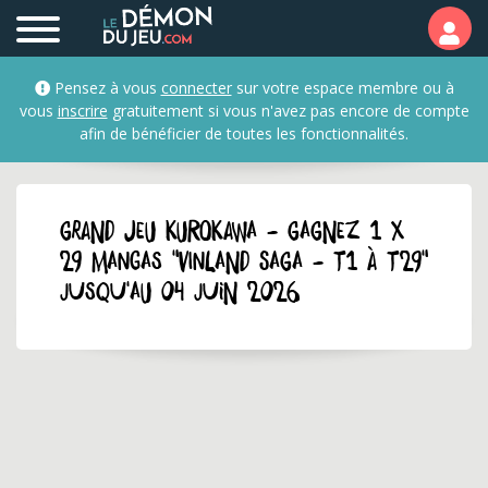
Pensez à vous
connecter
sur votre espace membre ou à
vous
inscrire
gratuitement si vous n'avez pas encore de compte
afin de bénéficier de toutes les fonctionnalités.
GRAND JEU kurokawa - Gagnez 1 x
29 mangas "Vinland Saga - T1 à T29"
jusqu'au 04 juin 2026