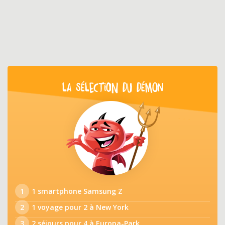
LA SÉLECTION DU DÉMON
1
1 smartphone Samsung Z
2
1 voyage pour 2 à New York
3
2 séjours pour 4 à Europa-Park