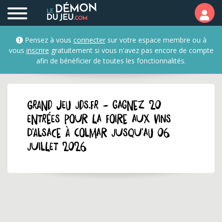
Pensez à vous
connecter
sur votre espace membre ou à
vous
inscrire
gratuitement si vous n'avez pas encore de compte
afin de bénéficier de toutes les fonctionnalités.
GRAND JEU jds.fr - Gagnez 20
entrées pour la Foire aux Vins
d'Alsace à Colmar jusqu'au 06
juillet 2026