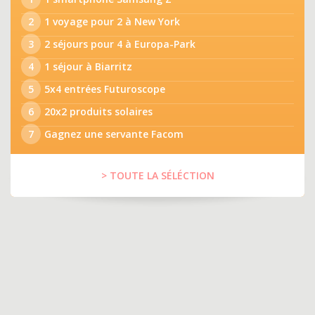
2
1 voyage pour 2 à New York
3
2 séjours pour 4 à Europa-Park
4
1 séjour à Biarritz
5
5x4 entrées Futuroscope
6
20x2 produits solaires
7
Gagnez une servante Facom
> TOUTE LA SÉLÉCTION