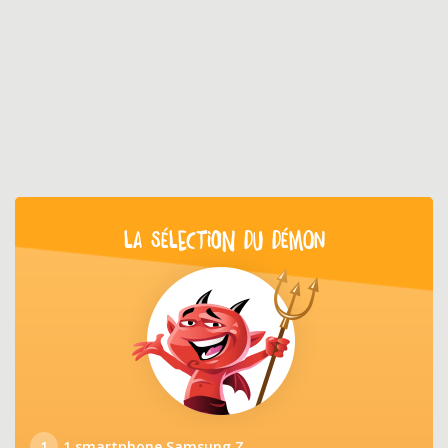
LA SÉLECTION DU DÉMON
1
1 smartphone Samsung Z