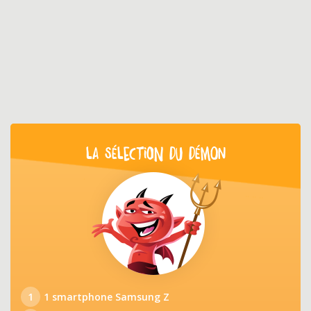
LA SÉLECTION DU DÉMON
1
1 smartphone Samsung Z