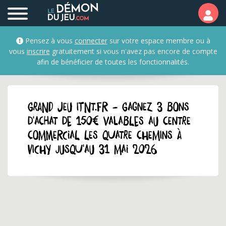
Pensez à vous
connecter
sur votre espace membre ou à
vous
inscrire
gratuitement si vous n'avez pas encore de compte
afin de bénéficier de toutes les fonctionnalités.
GRAND JEU itnt.fr - Gagnez 3 bons
d'achat de 150€ valables au Centre
Commercial Les Quatre Chemins à
Vichy jusqu'au 31 mai 2026