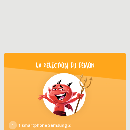
LA SÉLECTION DU DÉMON
1
1 smartphone Samsung Z