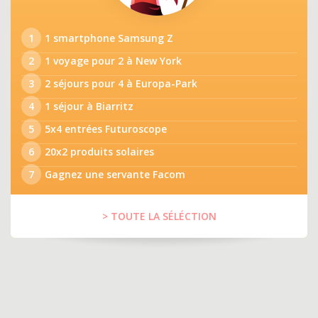
1
1 smartphone Samsung Z
2
1 voyage pour 2 à New York
3
2 séjours pour 4 à Europa-Park
4
1 séjour à Biarritz
5
5x4 entrées Futuroscope
6
20x2 produits solaires
7
Gagnez une servante Facom
> TOUTE LA SÉLÉCTION