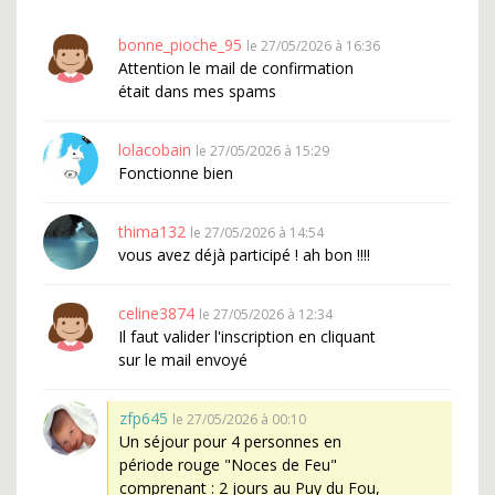
bonne_pioche_95
le 27/05/2026 à 16:36
Attention le mail de confirmation
était dans mes spams
lolacobain
le 27/05/2026 à 15:29
Fonctionne bien
thima132
le 27/05/2026 à 14:54
vous avez déjà participé ! ah bon !!!!
celine3874
le 27/05/2026 à 12:34
Il faut valider l'inscription en cliquant
sur le mail envoyé
zfp645
le 27/05/2026 à 00:10
Un séjour pour 4 personnes en
période rouge "Noces de Feu"
comprenant : 2 jours au Puy du Fou,