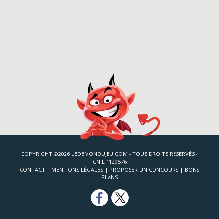
COPYRIGHT ©2026 LEDEMONDUJEU.COM - TOUS DROITS RÉSERVÉS -
CNIL 1129576
CONTACT
|
MENTIONS LÉGALES
|
PROPOSER UN CONCOURS
|
BONS
PLANS