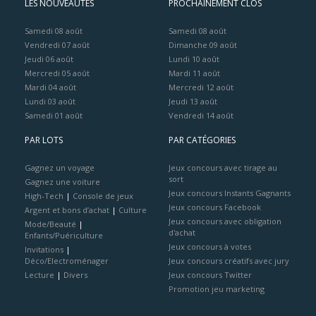
LES NOUVEAUTÉS
PROCHAINEMENT CLOS
Samedi 08 août
Samedi 08 août
Vendredi 07 août
Dimanche 09 août
Jeudi 06 août
Lundi 10 août
Mercredi 05 août
Mardi 11 août
Mardi 04 août
Mercredi 12 août
Lundi 03 août
Jeudi 13 août
Samedi 01 août
Vendredi 14 août
PAR LOTS
PAR CATÉGORIES
Gagnez un voyage
Jeux concours avec tirage au
sort
Gagnez une voiture
Jeux concours Instants Gagnants
High-Tech
|
Console de jeux
Jeux concours Facebook
Argent et bons d’achat
|
Culture
Jeux concours avec obligation
Mode/Beauté
|
d'achat
Enfants/Puériculture
Jeux concours à votes
Invitations
|
Déco/Electroménager
Jeux concours créatifs avec jury
Lecture
|
Divers
Jeux concours Twitter
Promotion jeu marketing