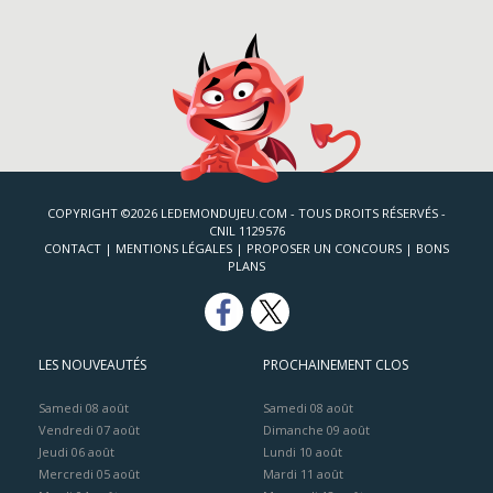
COPYRIGHT ©2026 LEDEMONDUJEU.COM - TOUS DROITS RÉSERVÉS -
CNIL 1129576
CONTACT
|
MENTIONS LÉGALES
|
PROPOSER UN CONCOURS
|
BONS
PLANS
LES NOUVEAUTÉS
PROCHAINEMENT CLOS
Samedi 08 août
Samedi 08 août
Vendredi 07 août
Dimanche 09 août
Jeudi 06 août
Lundi 10 août
Mercredi 05 août
Mardi 11 août