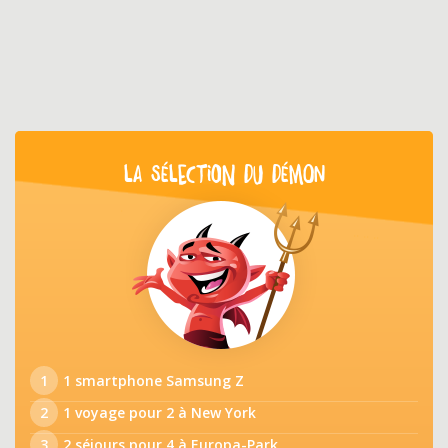
LA SÉLECTION DU DÉMON
1
1 smartphone Samsung Z
2
1 voyage pour 2 à New York
3
2 séjours pour 4 à Europa-Park