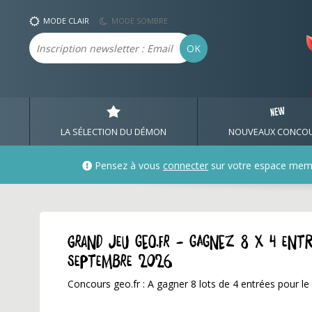
MODE CLAIR
MODE SOMBRE
Email
OK
LA SÉLECTION DU DÉMON
NOUVEAUX CONCO
Pensez à vous
connecter
sur votre espace mem
GRAND JEU geo.fr - Gagnez 8 x 4 en
septembre 2026
Concours geo.fr : A gagner 8 lots de 4 entrées pour l