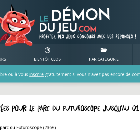
URS
BIENTÔT CLOS
PAR CATÉGORIE
bre ou à vous
inscrire
gratuitement si vous n'avez pas encore de compt
trées pour le parc du Futuroscope jusqu'au 01
e parc du Futuroscope (236€)