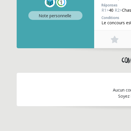
Réponses
R1>
40
R2>
Chas
Note perso
nnelle
Conditions
Le concours est
Com
Aucun co
Soyez 