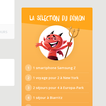
LA SÉLECTION DU DÉMON
OURS
1
1 smartphone Samsung Z
2
1 voyage pour 2 à New York
3
2 séjours pour 4 à Europa-Park
4
1 séjour à Biarritz