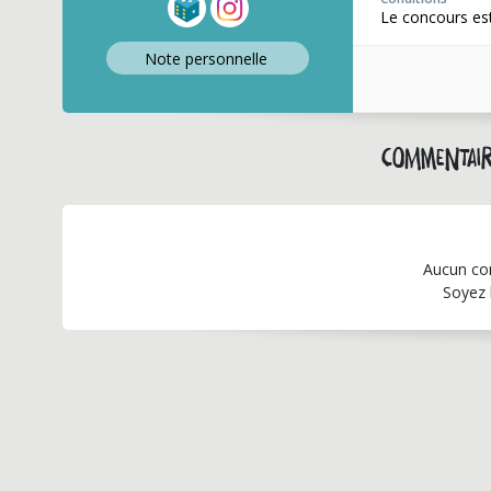
Le concours est
Note perso
nnelle
Commentair
Aucun co
Soyez 