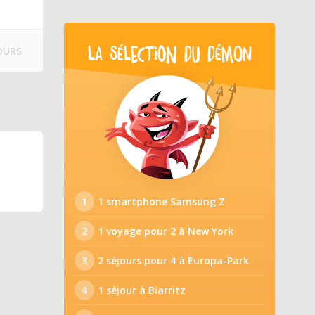
OURS
LA SÉLECTION DU DÉMON
1
1 smartphone Samsung Z
2
1 voyage pour 2 à New York
3
2 séjours pour 4 à Europa-Park
4
1 séjour à Biarritz