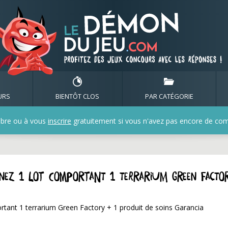
URS
BIENTÔT CLOS
PAR CATÉGORIE
bre ou à vous
inscrire
gratuitement si vous n'avez pas encore de compt
gnez 1 lot comportant 1 terrarium Green Facto
tant 1 terrarium Green Factory + 1 produit de soins Garancia