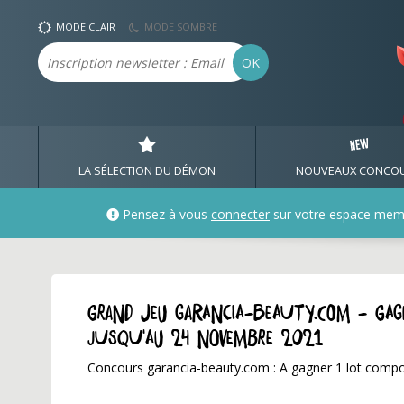
MODE CLAIR
MODE SOMBRE
Email
OK
LA SÉLECTION DU DÉMON
NOUVEAUX CONCO
Pensez à vous
connecter
sur votre espace mem
GRAND JEU garancia-beauty.com - Ga
jusqu'au 24 novembre 2021
Concours garancia-beauty.com : A gagner 1 lot compor