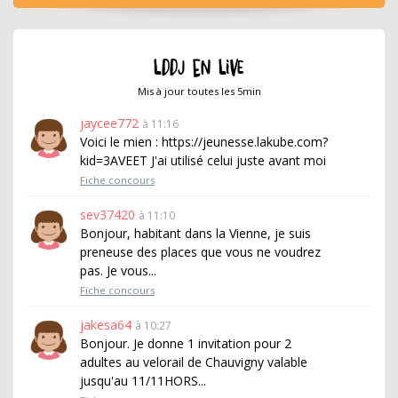
LDDJ EN LIVE
Mis à jour toutes les 5min
jaycee772
à 11:16
Voici le mien : https://jeunesse.lakube.com?
kid=3AVEET J'ai utilisé celui juste avant moi
Fiche concours
sev37420
à 11:10
Bonjour, habitant dans la Vienne, je suis
preneuse des places que vous ne voudrez
pas. Je vous...
Fiche concours
jakesa64
à 10:27
Bonjour. Je donne 1 invitation pour 2
adultes au velorail de Chauvigny valable
jusqu'au 11/11HORS...