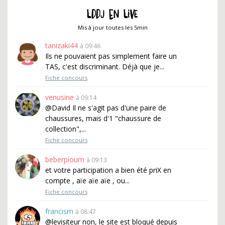
LDDJ EN LIVE
Mis à jour toutes les 5min
tanizaki44
à 09:46
Ils ne pouvaient pas simplement faire un
TAS, c'est discriminant. Déjà que je...
Fiche concours
venusine
à 09:14
@David Il ne s'agit pas d'une paire de
chaussures, mais d'1 "chaussure de
collection",...
Fiche concours
beberpioum
à 09:13
et votre participation a bien été priX en
compte , aïe aïe aïe , ou...
Fiche concours
francism
à 08:47
@levisiteur non, le site est bloqué depuis