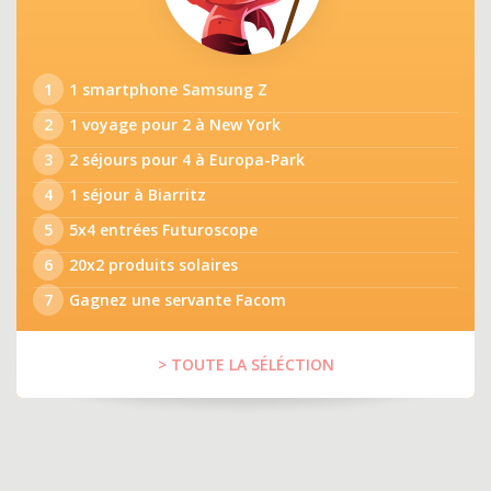
1
1 smartphone Samsung Z
2
1 voyage pour 2 à New York
3
2 séjours pour 4 à Europa-Park
4
1 séjour à Biarritz
5
5x4 entrées Futuroscope
6
20x2 produits solaires
7
Gagnez une servante Facom
> TOUTE LA SÉLÉCTION