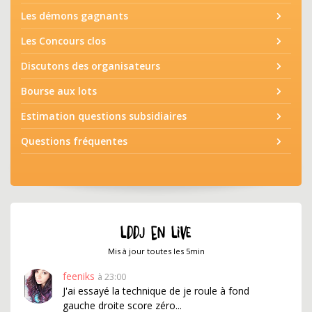
Les démons gagnants
Les Concours clos
Discutons des organisateurs
Bourse aux lots
Estimation questions subsidiaires
Questions fréquentes
LDDJ EN LIVE
Mis à jour toutes les 5min
feeniks
à 23:00
J'ai essayé la technique de je roule à fond
gauche droite score zéro...