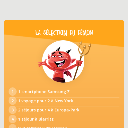
LA SÉLECTION DU DÉMON
1
1 smartphone Samsung Z
2
1 voyage pour 2 à New York
3
2 séjours pour 4 à Europa-Park
4
1 séjour à Biarritz