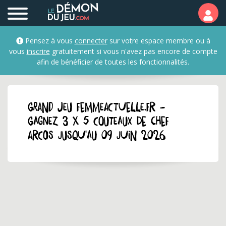
Pensez à vous
connecter
sur votre espace membre ou à
vous
inscrire
gratuitement si vous n'avez pas encore de compte
afin de bénéficier de toutes les fonctionnalités.
GRAND JEU femmeactuelle.fr -
Gagnez 3 x 5 couteaux de Chef
Arcos jusqu'au 09 juin 2026