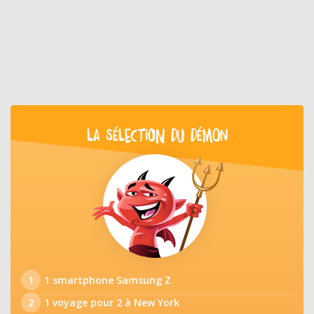
LA SÉLECTION DU DÉMON
1
1 smartphone Samsung Z
2
1 voyage pour 2 à New York