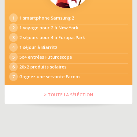
1
1 smartphone Samsung Z
2
1 voyage pour 2 à New York
3
2 séjours pour 4 à Europa-Park
4
1 séjour à Biarritz
5
5x4 entrées Futuroscope
6
20x2 produits solaires
7
Gagnez une servante Facom
> TOUTE LA SÉLÉCTION