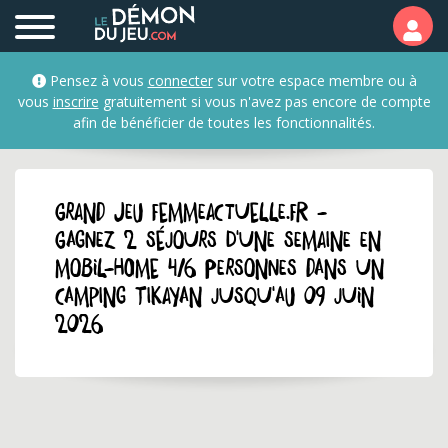
Pensez à vous
connecter
sur votre espace membre ou à
vous
inscrire
gratuitement si vous n'avez pas encore de compte
afin de bénéficier de toutes les fonctionnalités.
GRAND JEU femmeactuelle.fr -
Gagnez 2 séjours d'une semaine en
mobil-home 4/6 personnes dans un
camping Tikayan jusqu'au 09 juin
2026