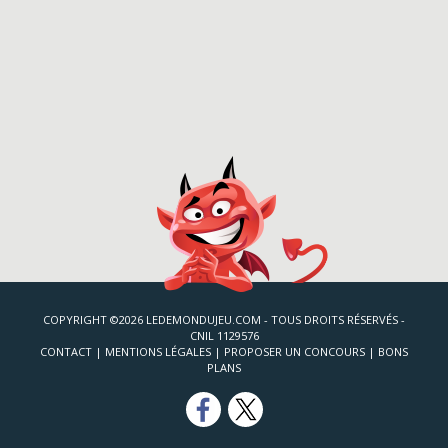
COPYRIGHT ©2026 LEDEMONDUJEU.COM - TOUS DROITS RÉSERVÉS -
CNIL 1129576
CONTACT
|
MENTIONS LÉGALES
|
PROPOSER UN CONCOURS
|
BONS
PLANS