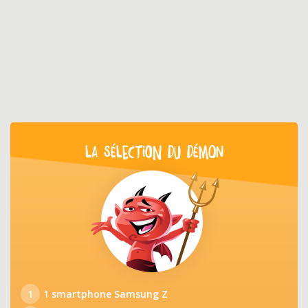
LA SÉLECTION DU DÉMON
1
1 smartphone Samsung Z