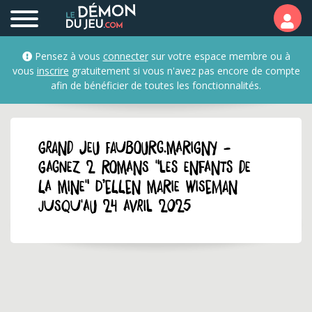
Pensez à vous
connecter
sur votre espace membre ou à
vous
inscrire
gratuitement si vous n'avez pas encore de compte
afin de bénéficier de toutes les fonctionnalités.
GRAND JEU faubourg.marigny -
Gagnez 2 romans "Les enfants de
la mine" d’Ellen Marie Wiseman
jusqu'au 24 avril 2025