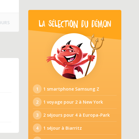
OURS
LA SÉLECTION DU DÉMON
1
1 smartphone Samsung Z
2
1 voyage pour 2 à New York
3
2 séjours pour 4 à Europa-Park
4
1 séjour à Biarritz