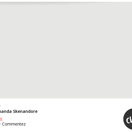
r
manda Skenandore
OK
 + Commentez