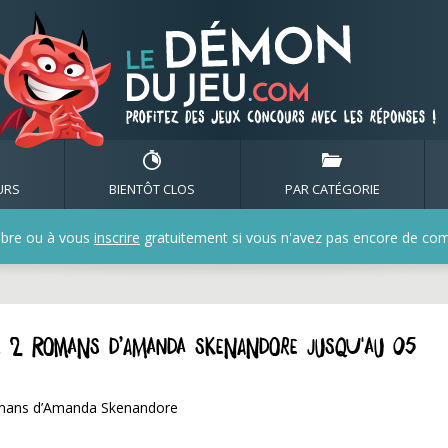
URS
BIENTÔT CLOS
PAR CATÉGORIE
bre ou à vous
inscrire
gratuitement si vous n'avez pas encore de compt
z 2 romans d’Amanda Skenandore jusqu'au 05
omans d’Amanda Skenandore