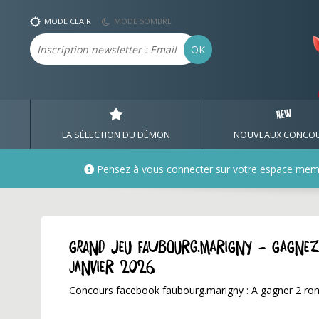
MODE CLAIR
MODE SOMBRE
Email
OK
LA SÉLECTION DU DÉMON
NOUVEAUX CONCO
Pensez à vous
connecter
sur votre espace mem
GRAND JEU faubourg.marigny - Gagne
janvier 2026
Concours facebook faubourg.marigny : A gagner 2 r