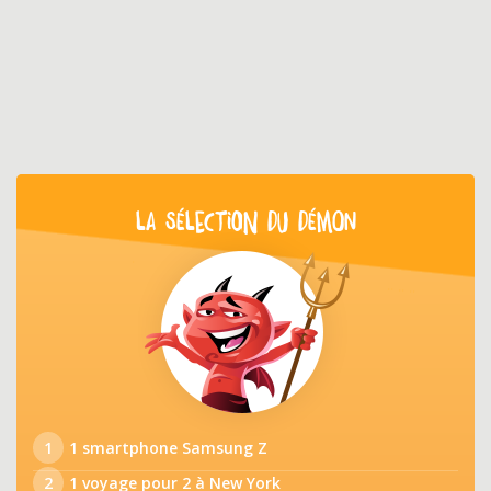
LA SÉLECTION DU DÉMON
1
1 smartphone Samsung Z
2
1 voyage pour 2 à New York