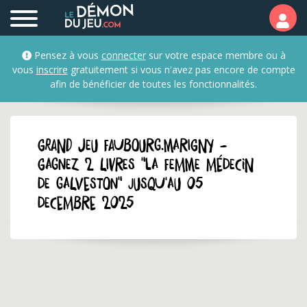
Pensez à vous
connecter
sur votre espace membre ou à
vous
inscrire
gratuitement si vous n'avez pas encore de compte
afin de bénéficier de toutes les fonctionnalités.
GRAND JEU faubourg.marigny -
Gagnez 2 livres "La femme médecin
de Galveston" jusqu'au 05
decembre 2025