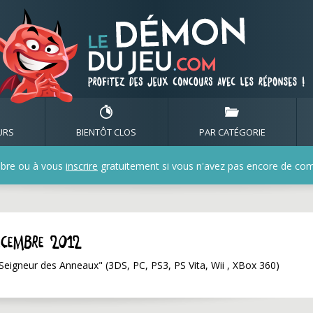
URS
BIENTÔT CLOS
PAR CATÉGORIE
bre ou à vous
inscrire
gratuitement si vous n'avez pas encore de compt
ecembre 2012
Seigneur des Anneaux" (3DS, PC, PS3, PS Vita, Wii , XBox 360)