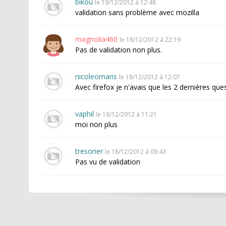
bikou
le 19/12/2012 à 12:48
validation sans problème avec mozilla
magnolia460
le 18/12/2012 à 22:19
Pas de validation non plus.
nicoleornans
le 18/12/2012 à 12:07
Avec firefox je n'avais que les 2 dernières qu
vaphil
le 18/12/2012 à 11:21
moi non plus
tresorier
le 18/12/2012 à 09:43
Pas vu de validation