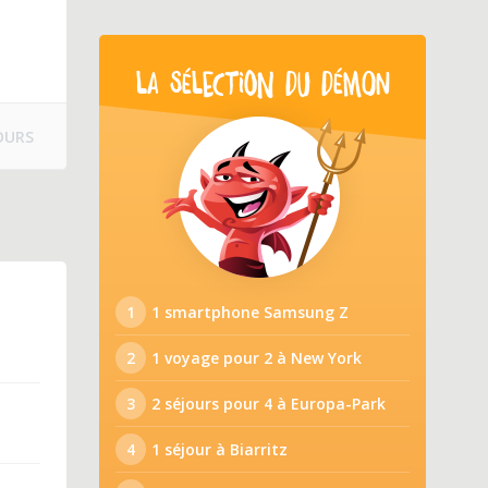
LA SÉLECTION DU DÉMON
OURS
1
1 smartphone Samsung Z
2
1 voyage pour 2 à New York
3
2 séjours pour 4 à Europa-Park
4
1 séjour à Biarritz