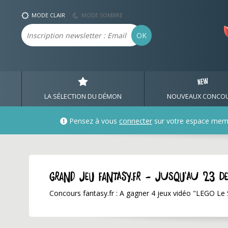
MODE CLAIR
MODE SOMBRE
Email
OK
LA SÉLECTION DU DÉMON
NOUVEAUX CONCO
Pensez à vous
connecter
sur votre espace mem
GRAND JEU fantasy.fr - jusqu'au 23 d
Concours fantasy.fr : A gagner 4 jeux vidéo "LEGO Le 