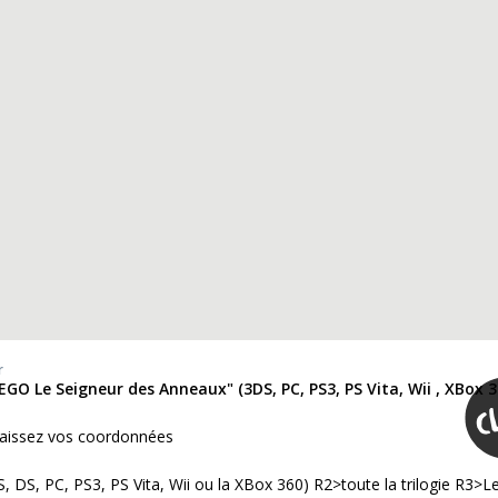
r
LEGO Le Seigneur des Anneaux" (3DS, PC, PS3, PS Vita, Wii , XBox 3
Laissez vos coordonnées
 DS, PC, PS3, PS Vita, Wii ou la XBox 360) R2>toute la trilogie R3>L