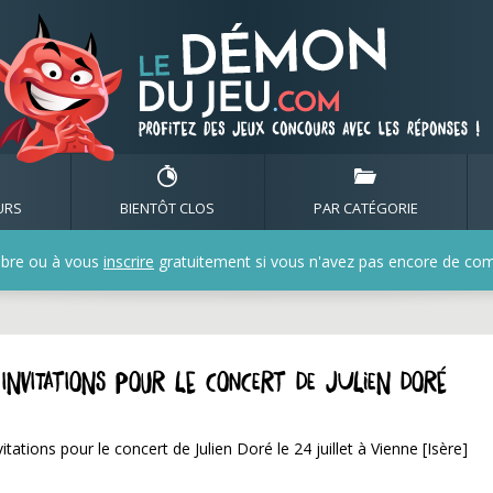
URS
BIENTÔT CLOS
PAR CATÉGORIE
bre ou à vous
inscrire
gratuitement si vous n'avez pas encore de compt
invitations pour le concert de Julien Doré
ations pour le concert de Julien Doré le 24 juillet à Vienne [Isère]