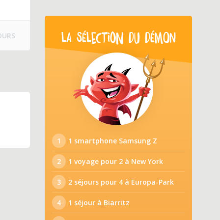
OURS
LA SÉLECTION DU DÉMON
1
1 smartphone Samsung Z
2
1 voyage pour 2 à New York
3
2 séjours pour 4 à Europa-Park
4
1 séjour à Biarritz