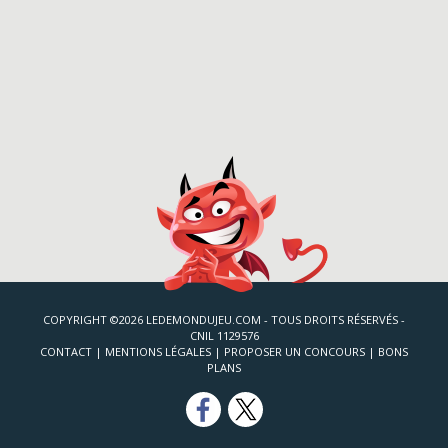
COPYRIGHT ©2026 LEDEMONDUJEU.COM - TOUS DROITS RÉSERVÉS -
CNIL 1129576
CONTACT
|
MENTIONS LÉGALES
|
PROPOSER UN CONCOURS
|
BONS
PLANS