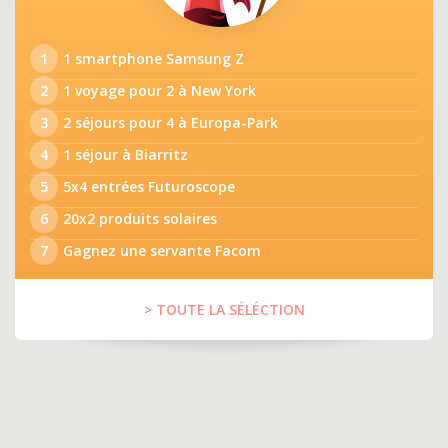
1
1 smartphone Samsung Z
2
1 voyage pour 2 à New York
3
2 séjours pour 4 à Europa-Park
4
1 séjour à Biarritz
5
5x4 entrées Futuroscope
6
20x2 produits solaires
7
Gagnez une servante Facom
> TOUTE LA SÉLÉCTION