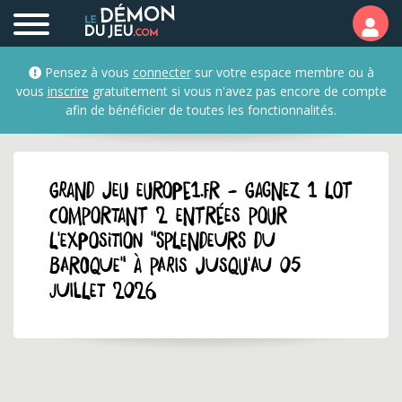
Pensez à vous
connecter
sur votre espace membre ou à
vous
inscrire
gratuitement si vous n'avez pas encore de compte
afin de bénéficier de toutes les fonctionnalités.
GRAND JEU europe1.fr - Gagnez 1 lot
comportant 2 entrées pour
l'exposition "Splendeurs du
baroque" à Paris jusqu'au 05
juillet 2026