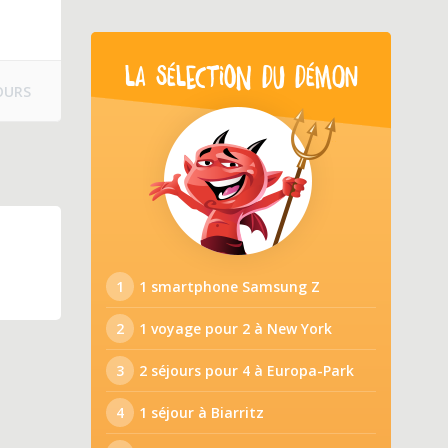
LA SÉLECTION DU DÉMON
OURS
1
1 smartphone Samsung Z
2
1 voyage pour 2 à New York
3
2 séjours pour 4 à Europa-Park
4
1 séjour à Biarritz