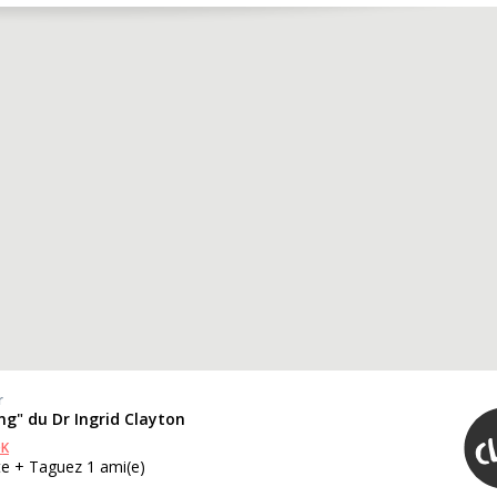
r
ing" du Dr Ingrid Clayton
OK
te + Taguez 1 ami(e)