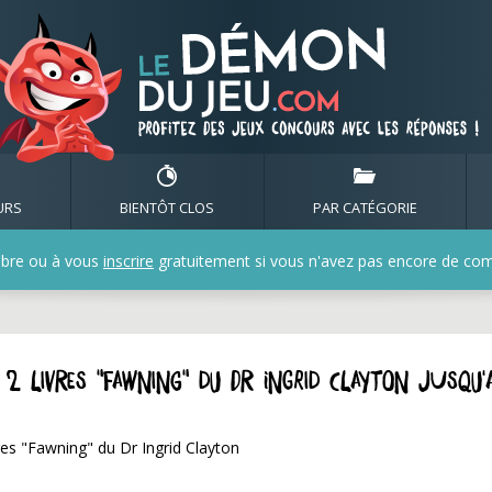
URS
BIENTÔT CLOS
PAR CATÉGORIE
bre ou à vous
inscrire
gratuitement si vous n'avez pas encore de compt
 2 livres "Fawning" du Dr Ingrid Clayton jusqu'
es "Fawning" du Dr Ingrid Clayton