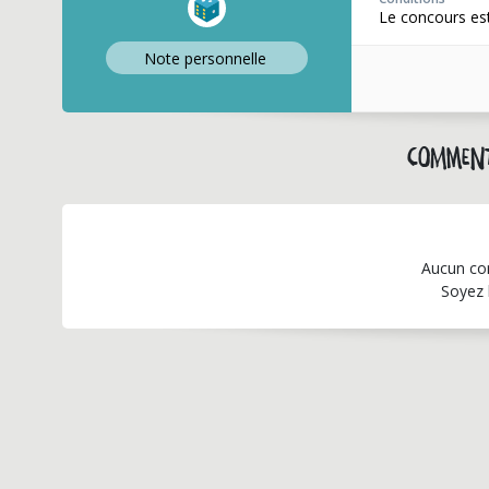
Le concours est
Note perso
nnelle
Comment
Aucun co
Soyez 