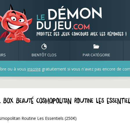
URS
BIENTÔT CLOS
PAR CATÉGORIE
bre ou à vous
inscrire
gratuitement si vous n'avez pas encore de compt
1 box beauté Cosmopolitan Routine Les Essentie
smopolitan Routine Les Essentiels (250€)