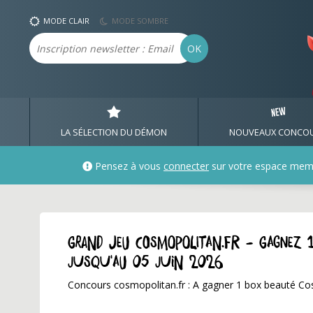
MODE CLAIR
MODE SOMBRE
Email
OK
LA SÉLECTION DU DÉMON
NOUVEAUX CONCO
Pensez à vous
connecter
sur votre espace mem
GRAND JEU cosmopolitan.fr - Gagnez 
jusqu'au 05 juin 2026
Concours cosmopolitan.fr : A gagner 1 box beauté Co