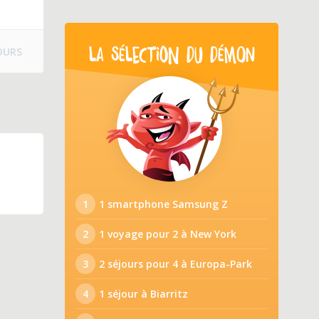
OURS
LA SÉLECTION DU DÉMON
1
1 smartphone Samsung Z
2
1 voyage pour 2 à New York
3
2 séjours pour 4 à Europa-Park
4
1 séjour à Biarritz