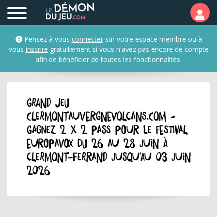
Pensez à vous
connecter
sur votre espace membre ou à
vous
inscrire
gratuitement si vous n'avez pas encore de compte
afin de bénéficier de toutes les fonctionnalités.
GRAND JEU
clermontauvergnevolcans.com -
Gagnez 2 x 2 pass pour le festival
Europavox du 26 au 28 juin à
Clermont-Ferrand jusqu'au 03 juin
2026