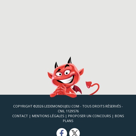
COPYRIGHT ©2026 LEDEMONDUJEU.COM - TOUS DROITS RÉSERVÉS -
CNIL 1129576
CONTACT
|
MENTIONS LÉGALES
|
PROPOSER UN CONCOURS
|
BONS
PLANS