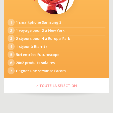
1
1 smartphone Samsung Z
2
1 voyage pour 2 à New York
3
2 séjours pour 4 à Europa-Park
4
1 séjour à Biarritz
5
5x4 entrées Futuroscope
6
20x2 produits solaires
7
Gagnez une servante Facom
> TOUTE LA SÉLÉCTION