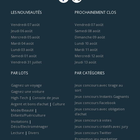
LES NOUVEAUTÉS
PROCHAINEMENT CLOS
Vendredi 07 août
Vendredi 07 août
Jeudi 06 août
Samedi 08 août
Mercredi 05 août
Dimanche 09 août
Mardi 04 août
Lundi 10 août
Lundi 03 août
Mardi 11 août
Samedi 01 août
Mercredi 12 août
Vendredi 31 juillet
Jeudi 13 août
PAR LOTS
PAR CATÉGORIES
Gagnez un voyage
Jeux concours avec tirage au
sort
Gagnez une voiture
Jeux concours Instants Gagnants
High-Tech
|
Console de jeux
Jeux concours Facebook
Argent et bons d’achat
|
Culture
Jeux concours avec obligation
Mode/Beauté
|
d'achat
Enfants/Puériculture
Jeux concours à votes
Invitations
|
Déco/Electroménager
Jeux concours créatifs avec jury
Lecture
|
Divers
Jeux concours Twitter
Promotion jeu marketing